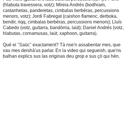
(hlabuta travessera, votz); Mireia Andrés (bodhram,
castanhetas, panderetas, cimbalas berbèras, percussions
menors, votz); Jordi Fabregat (caishon flamenc, derboka,
bendir, riqq, cimbalas berbèras, percussions menors); Lluís
Cabedo (votz, guitarra, bandórria, laüt); Daniel Andrés (votz,
hlabutas, cornamusas, laüt, xaphoon, guitarra).
Qué ei "Saüc" exactament? Tà nse'n assabentar mes, que
vau mes deishà'us parlar. En la video qui segueish, que'ns
balhan explics sus las originas deu grop e sus çò qui hèn.