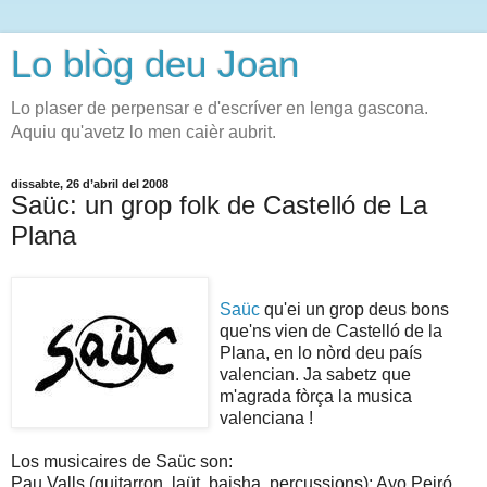
Lo blòg deu Joan
Lo plaser de perpensar e d'escríver en lenga gascona.
Aquiu qu'avetz lo men caièr aubrit.
dissabte, 26 d’abril del 2008
Saüc: un grop folk de Castelló de La
Plana
Saüc
qu'ei un grop deus bons
que'ns vien de Castelló de la
Plana, en lo nòrd deu país
valencian. Ja sabetz que
m'agrada fòrça la musica
valenciana !
Los musicaires de Saüc son:
Pau Valls (guitarron, laüt, baisha, percussions); Ayo Peiró