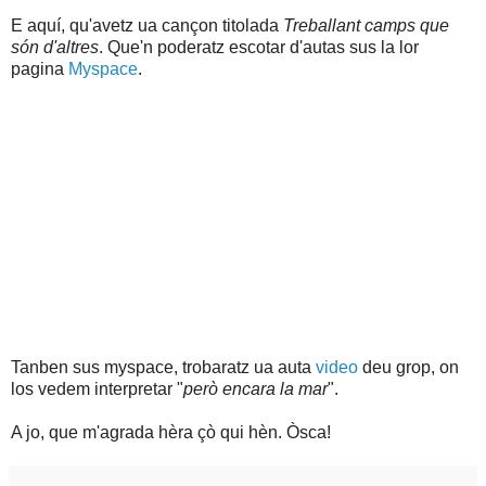
E aquí, qu'avetz ua cançon titolada
Treballant camps que
són d'altres
. Que'n poderatz escotar d'autas sus la lor
pagina
Myspace
.
Tanben sus myspace, trobaratz ua auta
video
deu grop, on
los vedem interpretar "
però encara la mar
".
A jo, que m'agrada hèra çò qui hèn. Òsca!